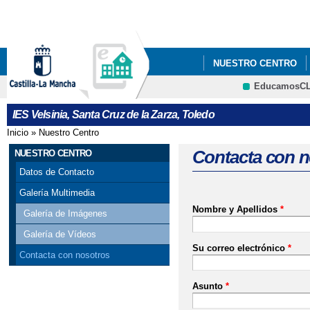
Pa
co
pri
NUESTRO CENTRO
EducamosC
DOCUMENTOS DEL C
CRFP
IES Velsinia, Santa Cruz de la Zarza, Toledo
Inicio
»
Nuestro Centro
Se encuentra usted aquí
Contacta con n
NUESTRO CENTRO
Datos de Contacto
Galería Multimedia
Nombre y Apellidos
*
Galería de Imágenes
Galería de Vídeos
Su correo electrónico
*
Contacta con nosotros
Asunto
*